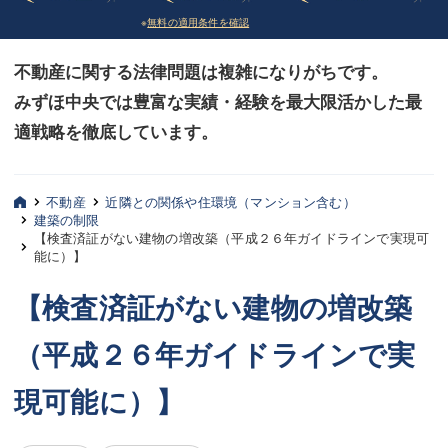
※
無料の適用条件を確認
債務整理
債務整理
不動産に関する法律問題は複雑になりがちです。
法律相談など（その他）
法律相談など（その他）
みずほ中央では豊富な実績・経験を最大限活かした最
お客様へ
お客様へ
適戦略を徹底しています。
みずほ中央の特長・実質編
みずほ中央の特長・実質編
みずほ中央の特長・形式編
みずほ中央の特長・形式編
不動産
近隣との関係や住環境（マンション含む）
建築の制限
【検査済証がない建物の増改築（平成２６年ガイドラインで実現可
弁護士紹介
弁護士紹介
能に）】
三平 聡史
三平 聡史
【検査済証がない建物の増改築
酒井 博之
酒井 博之
（平成２６年ガイドラインで実
坂本 陽一
坂本 陽一
現可能に）】
桶川 聡
桶川 聡