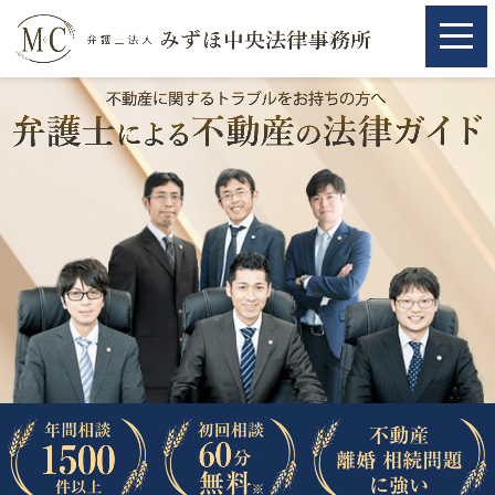
ホーム
ホーム
取扱分野
取扱分野
不動産
不動産
相続・遺言
相続・遺言
離婚（夫婦間トラブル）
離婚（夫婦間トラブル）
企業法務
企業法務
労働問題（解雇，残業等）
労働問題（解雇，残業等）
刑事弁護
刑事弁護
交通事故
交通事故