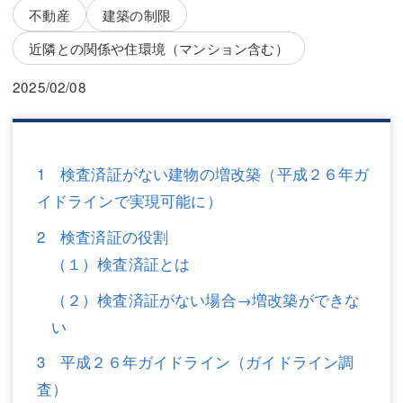
三平 隆史
三平 隆史
不動産
建築の制限
吉元 優仁
吉元 優仁
近隣との関係や住環境（マンション含む）
弁護士費用
小川 祐
2025/02/08
弁護士費用
不動産
不動産
相続・遺言
1 検査済証がない建物の増改築（平成２６年ガ
イドラインで実現可能に）
相続・遺言
離婚（夫婦間トラブル）
2 検査済証の役割
離婚（夫婦間トラブル）
企業法務
（１）検査済証とは
企業法務
労働問題（解雇，残業等）
（２）検査済証がない場合→増改築ができな
労働問題（解雇，残業等）
刑事弁護
い
刑事弁護
交通事故
3 平成２６年ガイドライン（ガイドライン調
査）
交通事故
不動産登記