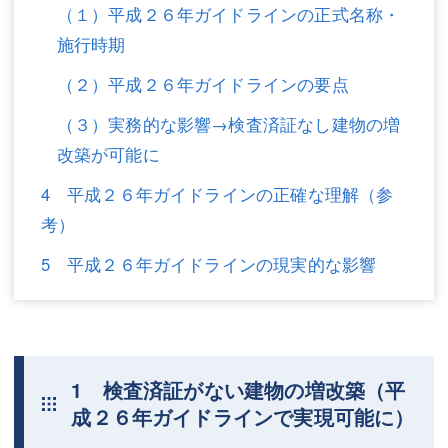
（１）平成２６年ガイドラインの正式名称・
不動産登記
商業登記
施行時期
商業登記
調査・書面作成
（２）平成２６年ガイドラインの要点
調査・書面作成
債務整理
（３）実務的な影響→検査済証なし建物の増
改築が可能に
マスコミ取材・実績
債務整理
4 平成２６年ガイドラインの正確な理解（参
マスコミ取材・実績
アクセス
考）
アクセス
東京事務所 (新宿・四谷)
5 平成２６年ガイドラインの現実的な影響
東京事務所 (新宿・四谷)
埼玉事務所 (さいたま市)
埼玉事務所 (さいたま市)
川口事務所（埼玉県川口市）
お問い合せフォーム
川口事務所（埼玉県川口市）
1 検査済証がない建物の増改築（平
成２６年ガイドラインで実現可能に）