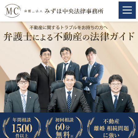
ホーム
ホーム
取扱分野
取扱分野
不動産
不動産
相続・遺言
相続・遺言
離婚（夫婦間トラブル）
離婚（夫婦間トラブル）
企業法務
企業法務
労働問題（解雇，残業等）
労働問題（解雇，残業等）
刑事弁護
刑事弁護
交通事故
交通事故