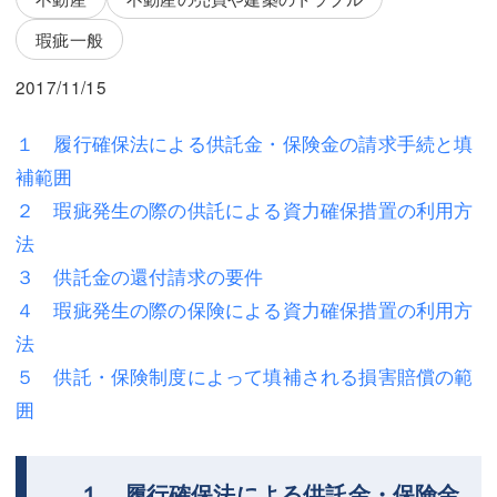
三平 隆史
三平 隆史
瑕疵一般
吉元 優仁
吉元 優仁
2017/11/15
弁護士費用
小川 祐
１ 履行確保法による供託金・保険金の請求手続と填
弁護士費用
不動産
補範囲
不動産
相続・遺言
２ 瑕疵発生の際の供託による資力確保措置の利用方
法
相続・遺言
離婚（夫婦間トラブル）
３ 供託金の還付請求の要件
離婚（夫婦間トラブル）
企業法務
４ 瑕疵発生の際の保険による資力確保措置の利用方
法
企業法務
労働問題（解雇，残業等）
５ 供託・保険制度によって填補される損害賠償の範
労働問題（解雇，残業等）
刑事弁護
囲
刑事弁護
交通事故
交通事故
不動産登記
１ 履行確保法による供託金・保険金