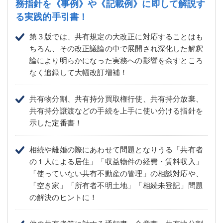
務指針を
《事例》や《記載例》に即して解説す
る実践的手引書！
第３版では、共有規定の大改正に対応することはも
ちろん、その改正議論の中で展開され深化した解釈
論により明らかになった実務への影響を余すところ
なく追録して大幅改訂増補！
共有物分割、共有持分買取権行使、共有持分放棄、
共有持分譲渡などの手続を上手に使い分ける指針を
示した定番書！
相続や離婚の際にあわせて問題となりうる「共有者
の１人による居住」「収益物件の経費・賃料収入」
「使っていない共有不動産の管理」の相談対応や、
「空き家」「所有者不明土地」「相続未登記」問題
の解決のヒントに！