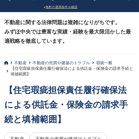
※
無料の適用条件を確認
債務整理
債務整理
不動産に関する法律問題は複雑になりがちです。
法律相談など（その他）
法律相談など（その他）
みずほ中央では豊富な実績・経験を最大限活かした最
お客様へ
お客様へ
適戦略を徹底しています。
みずほ中央の特長・実質編
みずほ中央の特長・実質編
みずほ中央の特長・形式編
みずほ中央の特長・形式編
不動産
不動産の売買や建築のトラブル
瑕疵一般
【住宅瑕疵担保責任履行確保法による供託金・保険金の請求手続と
填補範囲】
弁護士紹介
弁護士紹介
【住宅瑕疵担保責任履行確保法
三平 聡史
三平 聡史
による供託金・保険金の請求手
酒井 博之
酒井 博之
坂本 陽一
坂本 陽一
続と填補範囲】
桶川 聡
桶川 聡
不動産
不動産の売買や建築のトラブル