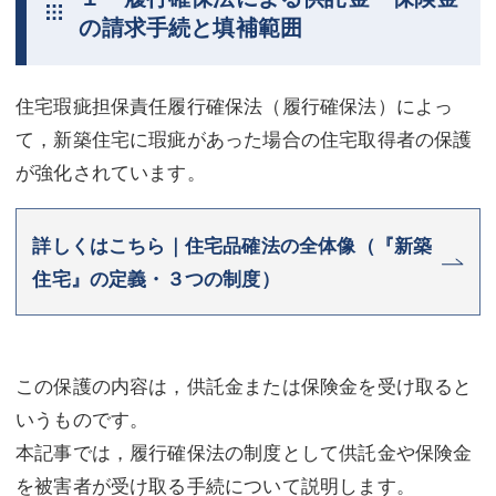
の請求手続と填補範囲
不動産登記
商業登記
商業登記
調査・書面作成
住宅瑕疵担保責任履行確保法（履行確保法）によっ
調査・書面作成
債務整理
て，新築住宅に瑕疵があった場合の住宅取得者の保護
が強化されています。
マスコミ取材・実績
債務整理
マスコミ取材・実績
アクセス
詳しくはこちら｜住宅品確法の全体像（『新築
アクセス
東京事務所 (新宿・四谷)
住宅』の定義・３つの制度）
東京事務所 (新宿・四谷)
埼玉事務所 (さいたま市)
埼玉事務所 (さいたま市)
川口事務所（埼玉県川口市）
この保護の内容は，供託金または保険金を受け取ると
お問い合せフォーム
川口事務所（埼玉県川口市）
いうものです。
本記事では，履行確保法の制度として供託金や保険金
を被害者が受け取る手続について説明します。