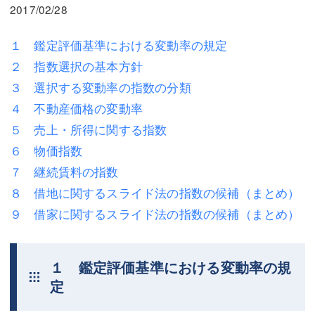
三平 隆史
三平 隆史
2017/02/28
吉元 優仁
吉元 優仁
１ 鑑定評価基準における変動率の規定
２ 指数選択の基本方針
弁護士費用
小川 祐
３ 選択する変動率の指数の分類
弁護士費用
不動産
４ 不動産価格の変動率
不動産
相続・遺言
５ 売上・所得に関する指数
６ 物価指数
相続・遺言
離婚（夫婦間トラブル）
７ 継続賃料の指数
離婚（夫婦間トラブル）
企業法務
８ 借地に関するスライド法の指数の候補（まとめ）
９ 借家に関するスライド法の指数の候補（まとめ）
企業法務
労働問題（解雇，残業等）
労働問題（解雇，残業等）
刑事弁護
１ 鑑定評価基準における変動率の規
刑事弁護
交通事故
定
交通事故
不動産登記