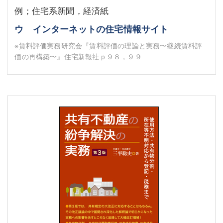
例；住宅系新聞，経済紙
ウ インターネットの住宅情報サイト
※賃料評価実務研究会『賃料評価の理論と実務〜継続賃料評
価の再構築〜』住宅新報社ｐ９８，９９