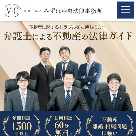
ホーム
ホーム
取扱分野
取扱分野
不動産
不動産
相続・遺言
相続・遺言
離婚（夫婦間トラブル）
離婚（夫婦間トラブル）
企業法務
企業法務
労働問題（解雇，残業等）
労働問題（解雇，残業等）
刑事弁護
刑事弁護
交通事故
交通事故