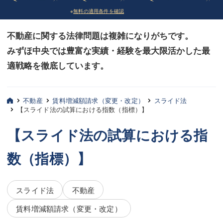
※
無料の適用条件を確認
債務整理
債務整理
不動産に関する法律問題は複雑になりがちです。
法律相談など（その他）
法律相談など（その他）
みずほ中央では豊富な実績・経験を最大限活かした最
お客様へ
お客様へ
適戦略を徹底しています。
みずほ中央の特長・実質編
みずほ中央の特長・実質編
みずほ中央の特長・形式編
みずほ中央の特長・形式編
不動産
賃料増減額請求（変更・改定）
スライド法
【スライド法の試算における指数（指標）】
弁護士紹介
弁護士紹介
【スライド法の試算における指
三平 聡史
三平 聡史
数（指標）】
酒井 博之
酒井 博之
坂本 陽一
坂本 陽一
スライド法
不動産
桶川 聡
桶川 聡
賃料増減額請求（変更・改定）