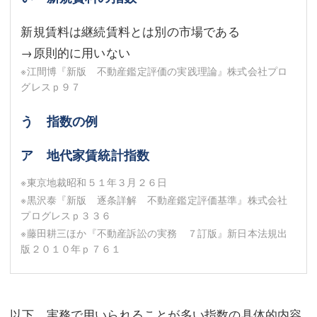
新規賃料は継続賃料とは別の市場である
→原則的に用いない
※江間博『新版 不動産鑑定評価の実践理論』株式会社プロ
グレスｐ９７
う 指数の例
ア 地代家賃統計指数
※東京地裁昭和５１年３月２６日
※黒沢泰『新版 逐条詳解 不動産鑑定評価基準』株式会社
プログレスｐ３３６
※藤田耕三ほか『不動産訴訟の実務 ７訂版』新日本法規出
版２０１０年ｐ７６１
以下，実務で用いられることが多い指数の具体的内容