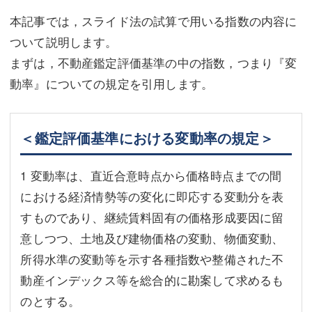
本記事では，スライド法の試算で用いる指数の内容に
不動産登記
商業登記
ついて説明します。
商業登記
調査・書面作成
まずは，不動産鑑定評価基準の中の指数，つまり『変
調査・書面作成
債務整理
動率』についての規定を引用します。
マスコミ取材・実績
債務整理
＜鑑定評価基準における変動率の規定＞
マスコミ取材・実績
アクセス
アクセス
東京事務所 (新宿・四谷)
1 変動率は、直近合意時点から価格時点までの間
における経済情勢等の変化に即応する変動分を表
東京事務所 (新宿・四谷)
埼玉事務所 (さいたま市)
すものであり、継続賃料固有の価格形成要因に留
埼玉事務所 (さいたま市)
川口事務所（埼玉県川口市）
意しつつ、土地及び建物価格の変動、物価変動、
所得水準の変動等を示す各種指数や整備された不
お問い合せフォーム
川口事務所（埼玉県川口市）
動産インデックス等を総合的に勘案して求めるも
のとする。