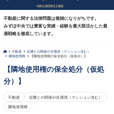
※
無料の適用条件を確認
債務整理
債務整理
不動産に関する法律問題は複雑になりがちです。
法律相談など（その他）
法律相談など（その他）
みずほ中央では豊富な実績・経験を最大限活かした最
お客様へ
お客様へ
適戦略を徹底しています。
みずほ中央の特長・実質編
みずほ中央の特長・実質編
みずほ中央の特長・形式編
みずほ中央の特長・形式編
不動産
近隣との関係や住環境（マンション含む）
隣地使用権
【隣地使用権の保全処分（仮処分）】
弁護士紹介
弁護士紹介
【隣地使用権の保全処分（仮処
三平 聡史
三平 聡史
分）】
酒井 博之
酒井 博之
坂本 陽一
坂本 陽一
不動産
近隣との関係や住環境（マンション含む）
桶川 聡
桶川 聡
隣地使用権