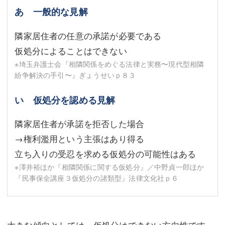
あ 一般的な見解
隣家居住者の任意の承諾が必要である
仮処分によることはできない
※埼玉弁護士会『相隣関係をめぐる法律と実務〜現代型相隣
紛争解決の手引〜』ぎょうせいｐ８３
い 仮処分を認める見解
隣家居住者が承諾を拒否した場合
→権利濫用という主張はあり得る
立ち入りの受忍を求める仮処分の可能性はある
※澤井裕ほか『相隣関係に関する仮処分』／中野貞一郎ほか
『民事保全講座３仮処分の諸類型』法律文化社ｐ６
大きな傾向としては，仮処分はできない方向性です。