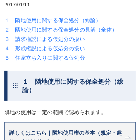
三平 隆史
三平 隆史
2017/01/11
吉元 優仁
吉元 優仁
１ 隣地使用に関する保全処分（総論）
２ 隣地使用に関する保全処分の見解（全体）
弁護士費用
小川 祐
３ 請求権説による仮処分の扱い
弁護士費用
不動産
４ 形成権説による仮処分の扱い
不動産
相続・遺言
５ 住家立ち入りに関する仮処分
相続・遺言
離婚（夫婦間トラブル）
１ 隣地使用に関する保全処分（総
離婚（夫婦間トラブル）
企業法務
論）
企業法務
労働問題（解雇，残業等）
労働問題（解雇，残業等）
刑事弁護
隣地の使用は一定の範囲で認められます。
刑事弁護
交通事故
詳しくはこちら｜隣地使用権の基本（規定・趣
交通事故
不動産登記