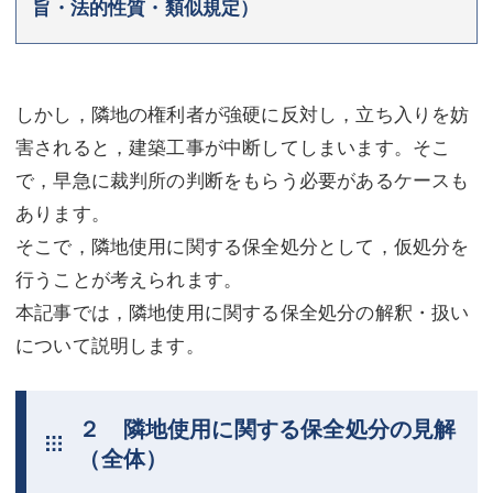
旨・法的性質・類似規定）
不動産登記
商業登記
商業登記
調査・書面作成
しかし，隣地の権利者が強硬に反対し，立ち入りを妨
調査・書面作成
債務整理
害されると，建築工事が中断してしまいます。そこ
マスコミ取材・実績
債務整理
で，早急に裁判所の判断をもらう必要があるケースも
あります。
マスコミ取材・実績
アクセス
そこで，隣地使用に関する保全処分として，仮処分を
アクセス
東京事務所 (新宿・四谷)
行うことが考えられます。
本記事では，隣地使用に関する保全処分の解釈・扱い
東京事務所 (新宿・四谷)
埼玉事務所 (さいたま市)
について説明します。
埼玉事務所 (さいたま市)
川口事務所（埼玉県川口市）
お問い合せフォーム
川口事務所（埼玉県川口市）
２ 隣地使用に関する保全処分の見解
（全体）