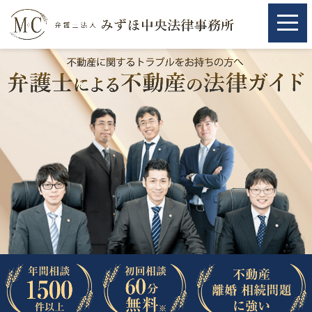
ホーム
ホーム
取扱分野
取扱分野
不動産
不動産
相続・遺言
相続・遺言
離婚（夫婦間トラブル）
離婚（夫婦間トラブル）
企業法務
企業法務
労働問題（解雇，残業等）
労働問題（解雇，残業等）
刑事弁護
刑事弁護
交通事故
交通事故