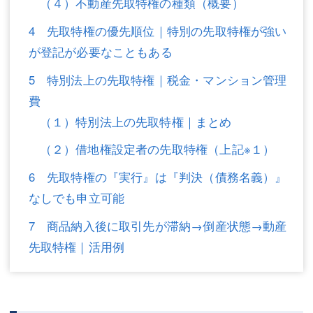
（４）不動産先取特権の種類（概要）
不動産登記
商業登記
4 先取特権の優先順位｜特別の先取特権が強い
が登記が必要なこともある
商業登記
調査・書面作成
5 特別法上の先取特権｜税金・マンション管理
調査・書面作成
債務整理
費
マスコミ取材・実績
債務整理
（１）特別法上の先取特権｜まとめ
マスコミ取材・実績
アクセス
（２）借地権設定者の先取特権（上記※１）
アクセス
東京事務所 (新宿・四谷)
6 先取特権の『実行』は『判決（債務名義）』
なしでも申立可能
東京事務所 (新宿・四谷)
埼玉事務所 (さいたま市)
7 商品納入後に取引先が滞納→倒産状態→動産
埼玉事務所 (さいたま市)
川口事務所（埼玉県川口市）
先取特権｜活用例
お問い合せフォーム
川口事務所（埼玉県川口市）