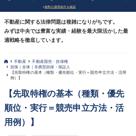
※
無料の適用条件を確認
債務整理
債務整理
不動産に関する法律問題は複雑になりがちです。
法律相談など（その他）
法律相談など（その他）
みずほ中央では豊富な実績・経験を最大限活かした最
お客様へ
お客様へ
適戦略を徹底しています。
みずほ中央の特長・実質編
みずほ中央の特長・実質編
みずほ中央の特長・形式編
みずほ中央の特長・形式編
不動産
不動産競売・担保権
担保｜全体｜非典型担保・保証人
【先取特権の基本（種類・優先順位・実行＝競売申立方法・活用
弁護士紹介
弁護士紹介
例）】
三平 聡史
三平 聡史
【先取特権の基本（種類・優先
酒井 博之
酒井 博之
順位・実行＝競売申立方法・活
坂本 陽一
坂本 陽一
用例）】
桶川 聡
桶川 聡