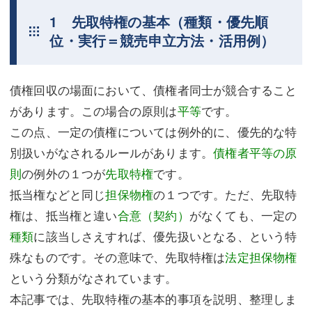
1 先取特権の基本（種類・優先順
位・実行＝競売申立方法・活用例）
債権回収の場面において、債権者同士が競合すること
があります。この場合の原則は
平等
です。
この点、一定の債権については例外的に、優先的な特
別扱いがなされるルールがあります。
債権者平等の原
則
の例外の１つが
先取特権
です。
抵当権などと同じ
担保物権
の１つです。ただ、先取特
権は、抵当権と違い
合意（契約）
がなくても、一定の
種類
に該当しさえすれば、優先扱いとなる、という特
殊なものです。その意味で、先取特権は
法定担保物権
という分類がなされています。
本記事では、先取特権の基本的事項を説明、整理しま