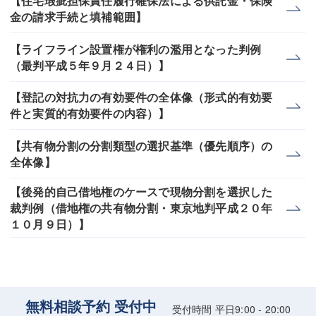
【住宅瑕疵担保責任履行確保法による供託金・保険
金の請求手続と填補範囲】
【ライフライン設置権が権利の濫用となった判例
（最判平成５年９月２４日）】
【登記の対抗力の有効要件の全体像（形式的有効要
件と実質的有効要件の内容）】
【共有物分割の分割類型の選択基準（優先順序）の
全体像】
【後発的自己借地権のケースで現物分割を選択した
裁判例（借地権の共有物分割・東京地判平成２０年
１０月９日）】
無料相談予約 受付中
受付時間 平日9:00 - 20:00