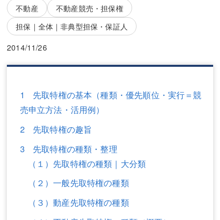
三平 隆史
三平 隆史
不動産
不動産競売・担保権
吉元 優仁
吉元 優仁
担保｜全体｜非典型担保・保証人
弁護士費用
小川 祐
2014/11/26
弁護士費用
不動産
不動産
相続・遺言
1 先取特権の基本（種類・優先順位・実行＝競
売申立方法・活用例）
相続・遺言
離婚（夫婦間トラブル）
2 先取特権の趣旨
離婚（夫婦間トラブル）
企業法務
3 先取特権の種類・整理
企業法務
労働問題（解雇，残業等）
（１）先取特権の種類｜大分類
労働問題（解雇，残業等）
刑事弁護
（２）一般先取特権の種類
刑事弁護
交通事故
（３）動産先取特権の種類
交通事故
不動産登記