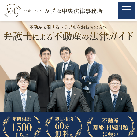
ホーム
ホーム
取扱分野
取扱分野
不動産
不動産
相続・遺言
相続・遺言
離婚（夫婦間トラブル）
離婚（夫婦間トラブル）
企業法務
企業法務
労働問題（解雇，残業等）
労働問題（解雇，残業等）
刑事弁護
刑事弁護
交通事故
交通事故