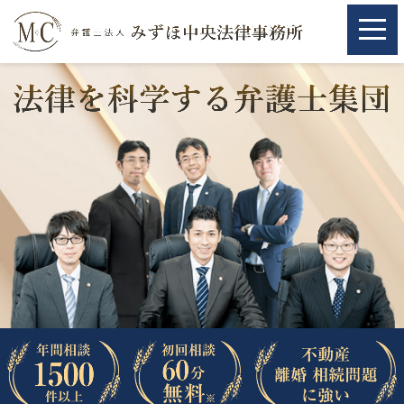
ホーム
ホーム
取扱分野
取扱分野
不動産
不動産
相続・遺言
相続・遺言
離婚（夫婦間トラブル）
離婚（夫婦間トラブル）
企業法務
企業法務
労働問題（解雇，残業等）
労働問題（解雇，残業等）
刑事弁護
刑事弁護
交通事故
交通事故