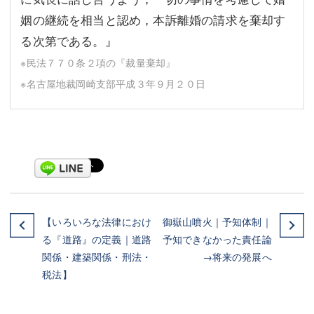
姻の継続を相当と認め，本訴離婚の請求を棄却す
る次第である。』
※民法７７０条２項の『裁量棄却』
※名古屋地裁岡崎支部平成３年９月２０日
【いろいろな法律におけ
御嶽山噴火｜予知体制｜
る『道路』の定義｜道路
予知できなかった責任論
関係・建築関係・刑法・
→将来の発展へ
税法】