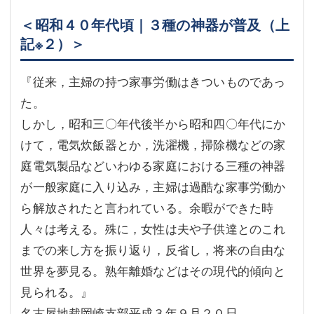
＜昭和４０年代頃｜３種の神器が普及（上
記※２）＞
『従来，主婦の持つ家事労働はきついものであっ
た。
しかし，昭和三〇年代後半から昭和四〇年代にか
けて，電気炊飯器とか，洗濯機，掃除機などの家
庭電気製品などいわゆる家庭における三種の神器
が一般家庭に入り込み，主婦は過酷な家事労働か
ら解放されたと言われている。余暇ができた時
人々は考える。殊に，女性は夫や子供達とのこれ
までの来し方を振り返り，反省し，将来の自由な
世界を夢見る。熟年離婚などはその現代的傾向と
見られる。』
名古屋地裁岡崎支部平成３年９月２０日