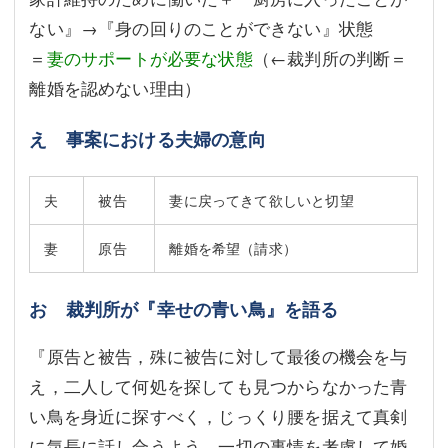
ない』→『身の回りのことができない』状態
＝
妻のサポートが必要な状態
（←裁判所の判断＝
離婚を認めない理由）
え 事案における夫婦の意向
夫
被告
妻に戻ってきて欲しいと切望
妻
原告
離婚を希望（請求）
お 裁判所が『幸せの青い鳥』を語る
『原告と被告，殊に被告に対して最後の機会を与
え，二人して何処を探しても見つからなかった青
い鳥を身近に探すべく，じっくり腰を据えて真剣
に気長に話し合うよう，一切の事情を考慮して婚