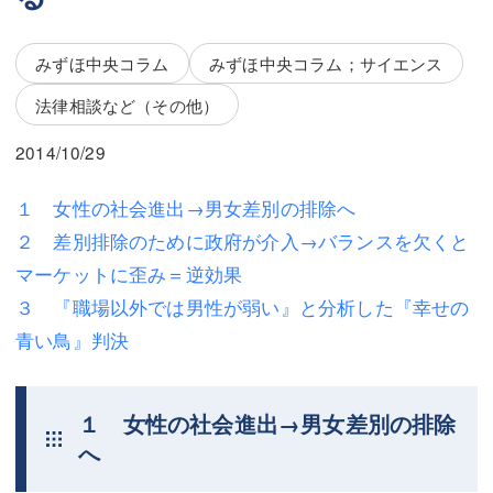
三平 隆史
三平 隆史
吉元 優仁
吉元 優仁
みずほ中央コラム
みずほ中央コラム；サイエンス
弁護士費用
法律相談など（その他）
小川 祐
弁護士費用
不動産
2014/10/29
不動産
相続・遺言
１ 女性の社会進出→男女差別の排除へ
２ 差別排除のために政府が介入→バランスを欠くと
相続・遺言
離婚（夫婦間トラブル）
マーケットに歪み＝逆効果
離婚（夫婦間トラブル）
企業法務
３ 『職場以外では男性が弱い』と分析した『幸せの
青い鳥』判決
企業法務
労働問題（解雇，残業等）
労働問題（解雇，残業等）
刑事弁護
１ 女性の社会進出→男女差別の排除
刑事弁護
交通事故
へ
交通事故
不動産登記