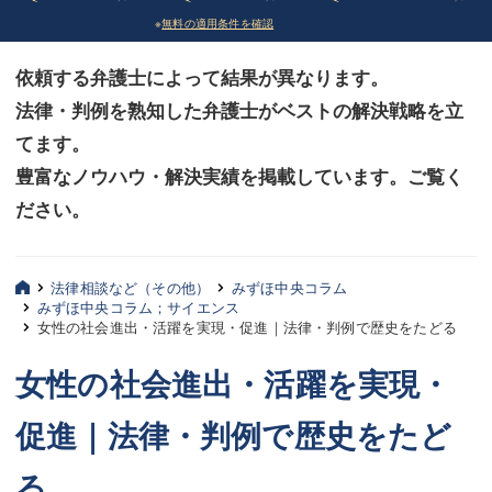
※
無料の適用条件を確認
債務整理
債務整理
依頼する弁護士によって結果が異なります。
法律相談など（その他）
法律相談など（その他）
法律・判例を熟知した弁護士がベストの解決戦略を立
お客様へ
お客様へ
てます。
みずほ中央の特長・実質編
みずほ中央の特長・実質編
豊富なノウハウ・解決実績を掲載しています。ご覧く
ださい。
みずほ中央の特長・形式編
みずほ中央の特長・形式編
弁護士紹介
弁護士紹介
法律相談など（その他）
みずほ中央コラム
みずほ中央コラム；サイエンス
三平 聡史
三平 聡史
女性の社会進出・活躍を実現・促進｜法律・判例で歴史をたどる
酒井 博之
酒井 博之
女性の社会進出・活躍を実現・
坂本 陽一
坂本 陽一
促進｜法律・判例で歴史をたど
桶川 聡
桶川 聡
る