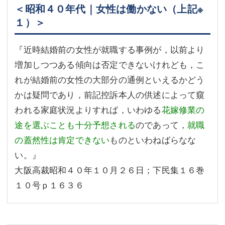
＜昭和４０年代｜女性は働かない（上記※
１）＞
『近時結婚前の女性が就職する事例が，以前より
増加しつつある傾向は否定できないけれども，こ
れが結婚前の女性の大部分の通例といえるかどう
かは疑問であり，前記控訴本人の供述によって窺
われる家庭状況よりすれば，いわゆる
花嫁修業の
途を選ぶことも十分予想される
のであって，
就職
の蓋然性は肯定できない
ものといわねばらなな
い。』
大阪高裁昭和４０年１０月２６日；下民集１６巻
１０号ｐ１６３６