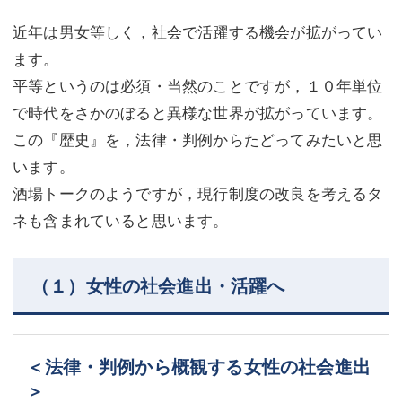
不動産登記
商業登記
近年は男女等しく，社会で活躍する機会が拡がってい
ます。
商業登記
調査・書面作成
平等というのは必須・当然のことですが，１０年単位
調査・書面作成
債務整理
で時代をさかのぼると異様な世界が拡がっています。
この『歴史』を，法律・判例からたどってみたいと思
マスコミ取材・実績
債務整理
います。
マスコミ取材・実績
アクセス
酒場トークのようですが，現行制度の改良を考えるタ
ネも含まれていると思います。
アクセス
東京事務所 (新宿・四谷)
東京事務所 (新宿・四谷)
埼玉事務所 (さいたま市)
（１）女性の社会進出・活躍へ
埼玉事務所 (さいたま市)
川口事務所（埼玉県川口市）
お問い合せフォーム
川口事務所（埼玉県川口市）
＜法律・判例から概観する女性の社会進出
＞