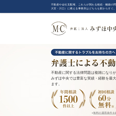
不動産や会社支配権、これらが関わる相続・離婚の問
大宮・川口）に構える事務所はどちらも駅からすぐ
不動産に関する法律問題は複雑になり
みずほ中央では豊富な実績・経験を最
ます。
※
無料の適用条件を