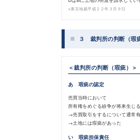
※東京地裁平成２２年３月９日
３ 裁判所の判断（瑕
＜裁判所の判断（瑕疵）＞
あ 瑕疵の認定
売買当時において
所有権をめぐる紛争が将来生じ
→売買取引をするについて通常
→土地には瑕疵があった
い 瑕疵担保責任