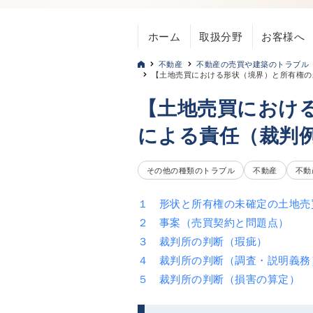
ホーム
取扱分野
お客様へ
不動産
不動産の売買や建築のトラブル
【土地売買における形状（境界）と所有権の
【土地売買におけ
による責任（裁判
その他の種類のトラブル
不動産
不動
１ 形状と所有権の未確定の土地売
２ 事案（売買契約と問題点）
３ 裁判所の判断（瑕疵）
４ 裁判所の判断（調査・説明義務
５ 裁判所の判断（損害の算定）