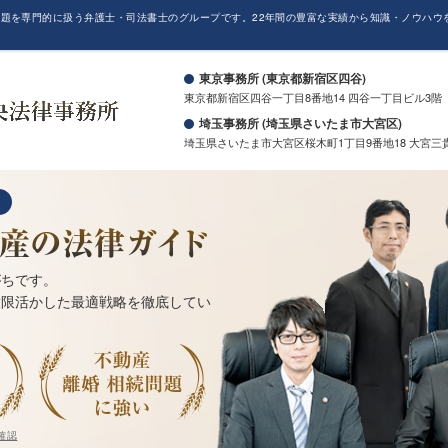
題を専門的に扱う弁護士・司法書士のグループです。22年間の豊富な実績から知識・ノウハウ
。
東京事務所 (東京都新宿区四谷)
東京都新宿区四谷一丁目8番地14 四谷一丁目ビル3階
埼玉事務所 (埼玉県さいたま市大宮区)
埼玉県さいたま市大宮区桜木町1丁目9番地18 大宮三
がちです。
大限活かした最適戦略を徹底してい
確認