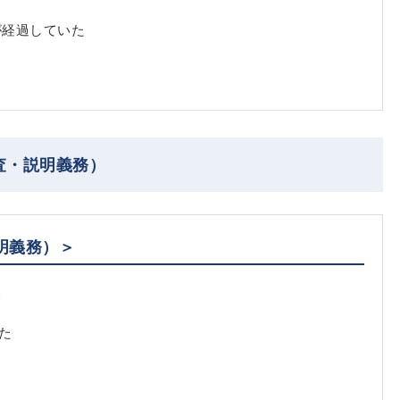
が経過していた
査・説明義務）
明義務）＞
務
た